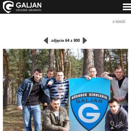
«
powrót
zdjęcie 64 z 800