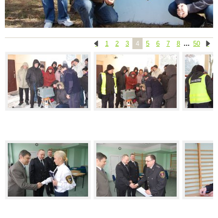
1
2
3
4
5
6
7
8
…
50