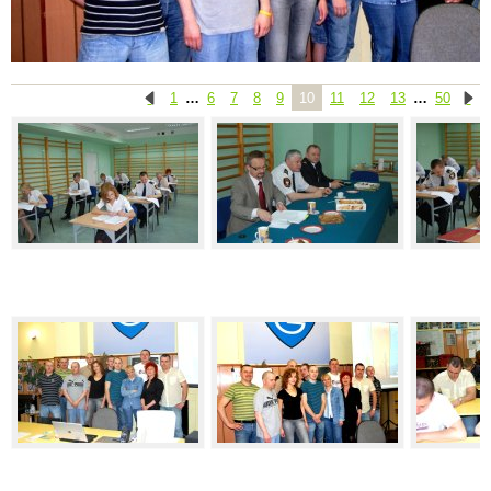
1
…
6
7
8
9
10
11
12
13
…
50