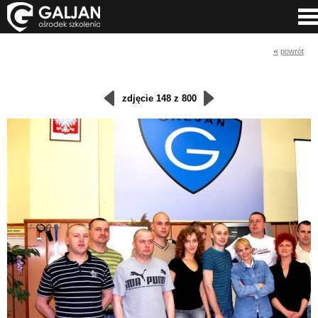
«
powrót
zdjęcie 148 z 800