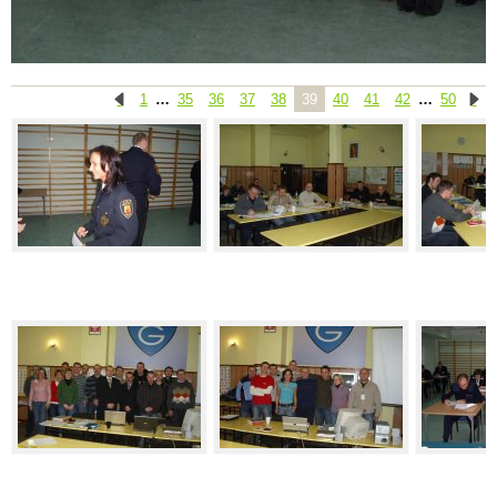
1
…
35
36
37
38
39
40
41
42
…
50