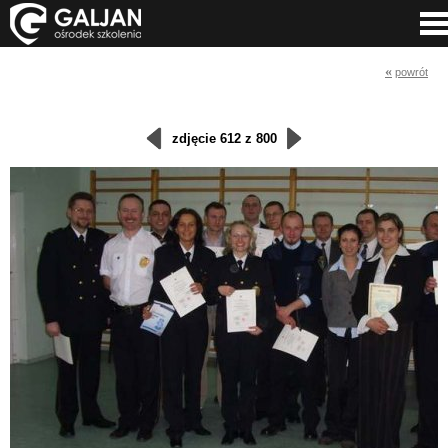
«
powrót
zdjęcie 612 z 800