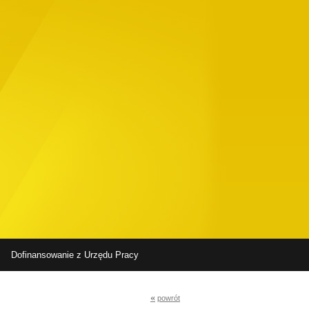
Dofinansowanie z Urzędu Pracy
«
powrót