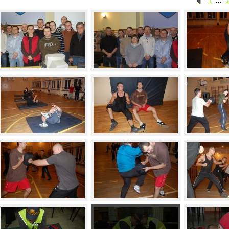
1
…
1